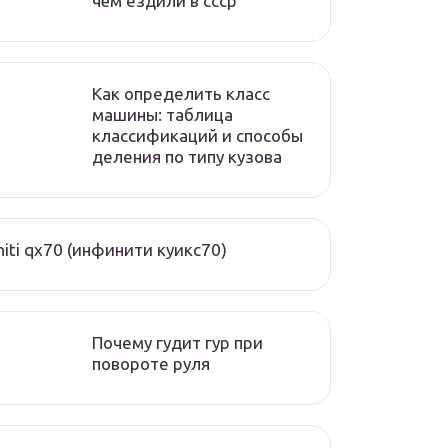
чём ездили в ссср
Как определить класс
машины: таблица
классификаций и способы
деления по типу кузова
initi qx70 (инфинити куикс70)
Почему гудит гур при
повороте руля