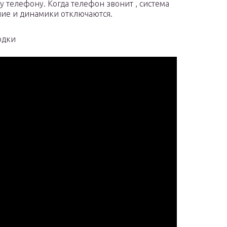
 телефону. Когда телефон звонит , система
ние и динамики отключаются.
одки