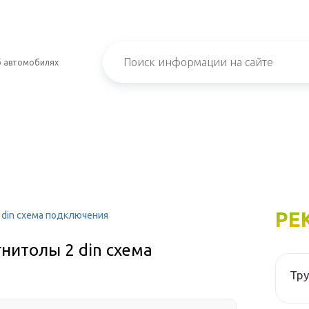
б автомобилях
РЕ
 din схема подключения
нитолы 2 din схема
Тру