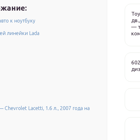
жание:
Toy
дв.
вто к ноутбуку
— т
ко
ей линейки Lada
602
ди
hevrolet Lacetti, 1.6 л., 2007 года на