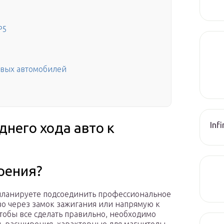
P5
овых автомобилей
Inf
него хода авто к
рения?
планируете подсоединить профессиональное
во через замок зажигания или напрямую к
 чтобы все сделать правильно, необходимо