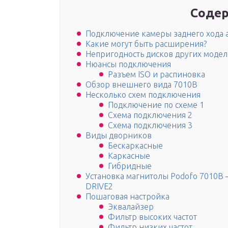
Содер
Подключение камеры заднего хода а
Какие могут быть расширения?
Непригодность дисков других модел
Нюансы подключения
Разъем ISO и распиновка
Обзор внешнего вида 7010B
Несколько схем подключения
Подключение по схеме 1
Схема подключения 2
Схема подключения 3
Виды дворников
Бескаркасные
Каркасные
Гибридные
Установка магнитолы Podofo 7010B — C
DRIVE2
Пошаговая настройка
Эквалайзер
Фильтр высоких частот
Фильтр низких частот