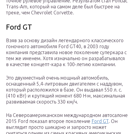
точное рулевое управление. Результатом стал Pontiac
Trans-Am, который на самом деле был быстрее на
треке, чем Chevrolet Corvette.
Ford GT
Взяв за основу дизайн легендарного классического
гоночного автомобиля Ford GT40, в 2003 году
компания представила новое поколение суперкара с
тем же именем. Хотя изначально он разрабатывался
в качестве концепт-кара к 100-летию компании.
Это двухместный очень мощный автомобиль,
оснащенный 5,4-литровым двигателем с наддувом,
который расположился в базе. Он выдавал 550 л. с.
(410 кВт) и крутящий момент 680 Н·м, максимальная
развиваемая скорость 330 км/ч.
На Североамериканском международном автосалоне
2015 Ford показал второе поколение
Ford GT
. Он
выглядит просто шикарно и запросто может
считаться одним из самых красивых американских