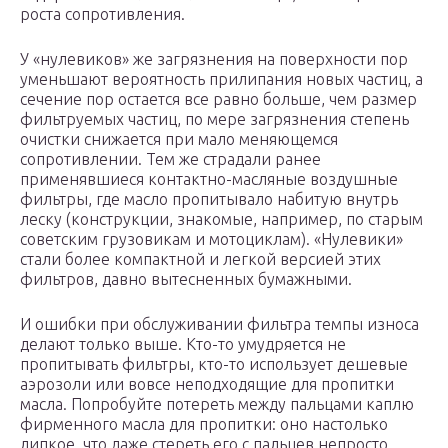
роста сопротивления.
У «нулевиков» же загрязнения на поверхности пор
уменьшают вероятность прилипания новых частиц, а
сечение пор остается все равно больше, чем размер
фильтруемых частиц, по мере загрязнения степень
очистки снижается при мало меняющемся
сопротивлении. Тем же страдали ранее
применявшиеся контактно-масляные воздушные
фильтры, где масло пропитывало набитую внутрь
леску (конструкции, знакомые, например, по старым
советским грузовикам и мотоциклам). «Нулевики»
стали более компактной и легкой версией этих
фильтров, давно вытесненных бумажными.
И ошибки при обслуживании фильтра темпы износа
делают только выше. Кто-то умудряется не
пропитывать фильтры, кто-то использует дешевые
аэрозоли или вовсе неподходящие для пропитки
масла. Попробуйте потереть между пальцами каплю
фирменного масла для пропитки: оно настолько
липкое, что даже стереть его с пальцев непросто.