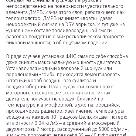
оседают на стенках впускных патрубков и
непосредственно на поверхности чувствительного
элемента ДМРВ. Из-за этого слоя, работающего как
теплоизолятор, ДМРВ начинает «врать», давая
некорректный сигнал на ЭБУ впрыска. И тут уже на
«ушедшем» составе топливовоздушной смеси
разговор пойдет не о микроскопическом приросте
пиковой мощности, а об ощутимом падении.
В ряде случаев установка ФНС сама по себе способна
даже снизить максимальную мощность двигателя.
Устанавливая модный хлопковый «конус» или
поролоновый «гриб», приходится демонтировать
штатный короб воздушного фильтра и
воздухозаборник. При неудачной компоновке
моторного отсека после этого «антитюнинга»
двигатель получает не воздух, близкий по
температуре к атмосферной, а уже нагревшийся,
проходя через радиатор. Увеличение температуры
воздуха на каждые 10 градусов Цельсия дает потерю
в плотности 0,04 кг/м3 – а средний атмосферный
двухлитровый мотор, раскрученный до 5000 об/мин,
в минуту прогоняет через себя 35 — 40 кубометров!