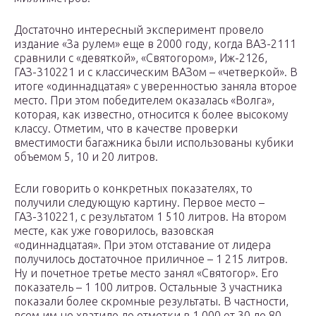
Достаточно интересный эксперимент провело
издание «За рулем» еще в 2000 году, когда ВАЗ-2111
сравнили с «девяткой», «Святогором», Иж-2126,
ГАЗ-310221 и с классическим ВАЗом – «четверкой». В
итоге «одиннадцатая» с уверенностью заняла второе
место. При этом победителем оказалась «Волга»,
которая, как известно, относится к более высокому
классу. Отметим, что в качестве проверки
вместимости багажника были использованы кубики
объемом 5, 10 и 20 литров.
Если говорить о конкретных показателях, то
получили следующую картину. Первое место –
ГАЗ-310221, с результатом 1 510 литров. На втором
месте, как уже говорилось, вазовская
«одиннадцатая». При этом отставание от лидера
получилось достаточное приличное – 1 215 литров.
Ну и почетное третье место занял «Святогор». Его
показатель – 1 100 литров. Остальные 3 участника
показали более скромные результаты. В частности,
всем им не хватило до отметки в 1 000 от 30 до 80