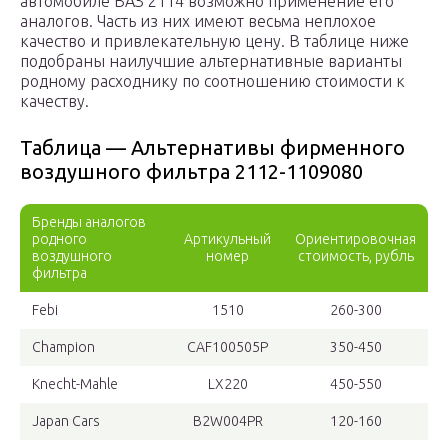
автомобиле ВАЗ 2114 возможно применение его
аналогов. Часть из них имеют весьма неплохое
качество и привлекательную цену. В таблице ниже
подобраны наилучшие альтернативные варианты
родному расходнику по соотношению стоимости к
качеству.
Таблица — Альтернативы фирменного
воздушного фильтра 2112-1109080
Бренды аналогов
родного
Артикульный
Ориентировочная
воздушного
номер
стоимость, рубль
фильтра
Febi
1510
260-300
Champion
CAF100505P
350-450
Knecht-Mahle
LX220
450-550
Japan Cars
B2W004PR
120-160