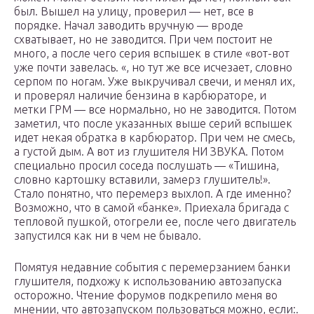
был. Вышел на улицу, проверил — нет, все в
порядке. Начал заводить вручную — вроде
схватывает, но не заводится. При чем постоит не
много, а после чего серия вспышек в стиле «вот-вот
уже почти завелась. «, но тут же все исчезает, словно
серпом по ногам. Уже выкручивал свечи, и менял их,
и проверял наличие бензина в карбюраторе, и
метки ГРМ — все нормально, но не заводится. Потом
заметил, что после указанных выше серий вспышек
идет некая обратка в карбюратор. При чем не смесь,
а густой дым. А вот из глушителя НИ ЗВУКА. Потом
специально просил соседа послушать — «Тишина,
словно картошку вставили, замерз глушитель!».
Стало понятно, что перемерз выхлоп. А где именно?
Возможно, что в самой «банке». Приехала бригада с
тепловой пушкой, отогрели ее, после чего двигатель
запустился как ни в чем не бывало.
Помятуя недавние события с перемерзанием банки
глушителя, подхожу к использованию автозапуска
осторожно. Чтение форумов подкрепило меня во
мнении, что автозапуском пользоваться можно, если:.