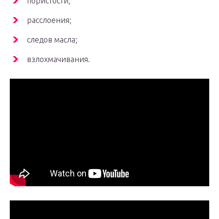
пористости;
расслоения;
следов масла;
взлохмачивания.