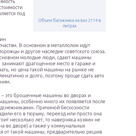
оимость
стоимости
вляется под
Объем багажника на ваз 2114 в
литрах
шин
апчастям. В основном в металлолом идут
апорожцы и другое наследие советского союза.
 основном молодые люди, сдают машины
 занимают драгоценное место в гараже и
вать, но цена такой машины на рынке не
лематично и долго, поэтому проще сдать авто
 ним.
 – это брошенные машины во дворах и
 машины, особенно много их появляется после
одснежниками». Причиной бесхозности
дили его в тюрьму, переезд или просто она
оит несколько лет, то наверняка хозяин не
на во дворе) а также у коммунальных
ься от такой машины, предварительно решив