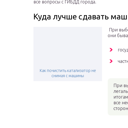
все вопросы с ГИБДД города.
Куда лучше сдавать ма
При выбо
они быва
госу
част
Как почистить катализатор не
снимая с машины
При вы
легаль
итогам
все н
сторон