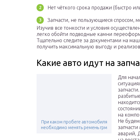
Нет чёткого срока продажи (быстро ил
Запчасти, не пользующиеся спросом, мо
Изучив все тонкости и условия осуществле
легко обойти подводные камни переоформ
Тщательно следите за документами на маши
получить максимальную выгоду и реализова
Какие авто идут на запч
Для начал
ситуация
запчасти.
разбитые
находитс
состояни
на компо
Не будем
При каком пробеге автомобиля
запчасти
необходимо менять ремень грм
аварий, 
на восст