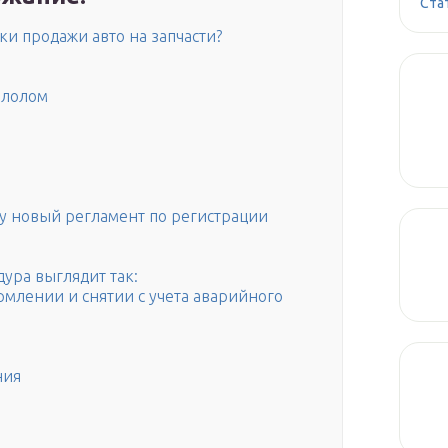
Ста
ки продажи авто на запчасти?
ллолом
илу новый регламент по регистрации
ура выглядит так:
млении и снятии с учета аварийного
ния