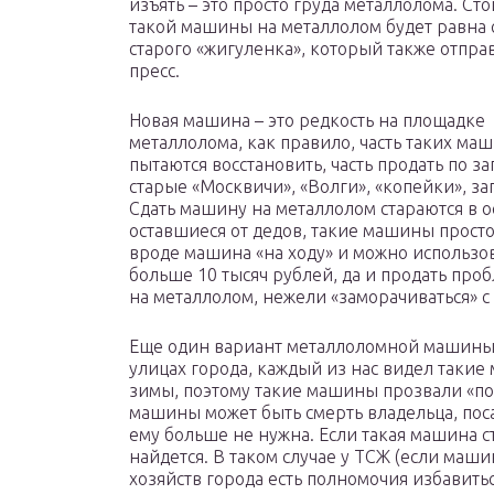
изъять – это просто груда металлолома. Ст
такой машины на металлолом будет равна 
старого «жигуленка», который также отпра
пресс.
Новая машина – это редкость на площадке
металлолома, как правило, часть таких ма
пытаются восстановить, часть продать по з
старые «Москвичи», «Волги», «копейки», з
Сдать машину на металлолом стараются в
оставшиеся от дедов, такие машины просто
вроде машина «на ходу» и можно использо
больше 10 тысяч рублей, да и продать проб
на металлолом, нежели «заморачиваться» с
Еще один вариант металлоломной машины
улицах города, каждый из нас видел такие
зимы, поэтому такие машины прозвали «п
машины может быть смерть владельца, поса
ему больше не нужна. Если такая машина ст
найдется. В таком случае у ТСЖ (если маши
хозяйств города есть полномочия избавит