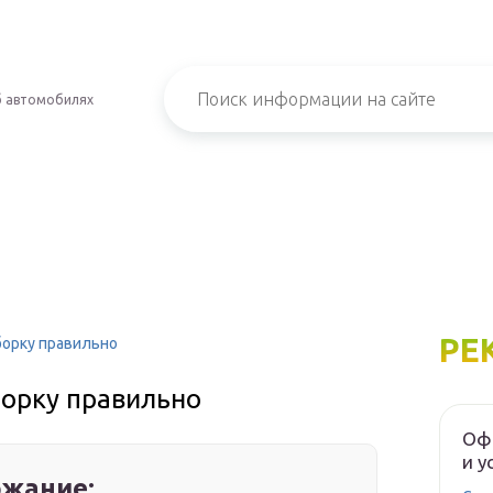
б автомобилях
РЕ
борку правильно
борку правильно
Офс
и у
жание: