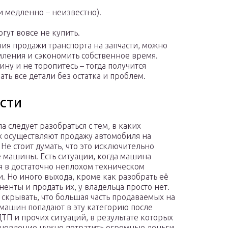
и медленно – неизвестно).
гут вовсе не купить.
ния продажи транспорта на запчасти, можно
ления и сэкономить собственное время.
ну и не торопитесь – тогда получится
ть все детали без остатка и проблем.
асти
а следует разобраться с тем, в каких
х осуществляют продажу автомобиля на
 Не стоит думать, что это исключительно
 машины. Есть ситуации, когда машина
я в достаточно неплохом техническом
и. Но иного выхода, кроме как разобрать её
ненты и продать их, у владельца просто нет.
 скрывать, что большая часть продаваемых на
 машин попадают в эту категорию после
ДТП и прочих ситуаций, в результате которых
ановление нужно потратить огромные деньги.