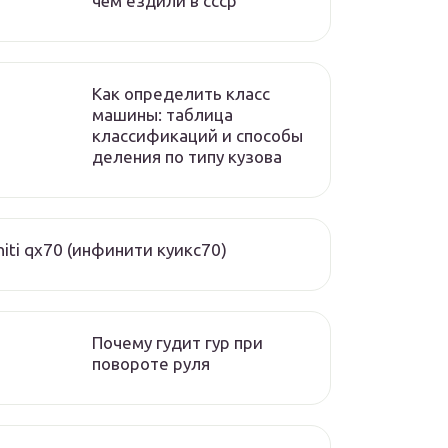
чём ездили в ссср
Как определить класс
машины: таблица
классификаций и способы
деления по типу кузова
initi qx70 (инфинити куикс70)
Почему гудит гур при
повороте руля