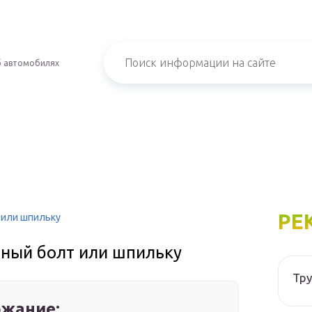
б автомобилях
РЕ
 или шпильку
нный болт или шпильку
Тру
жание: