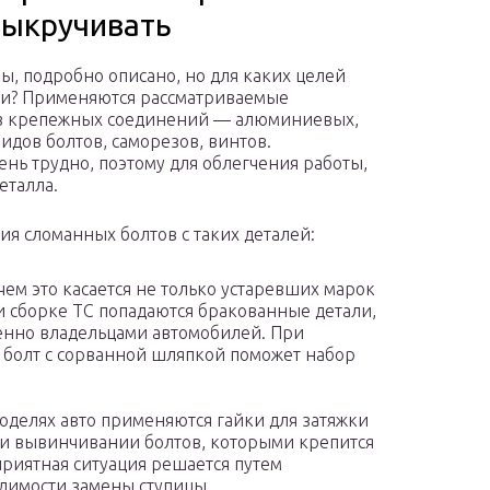
выкручивать
ы, подробно описано, но для каких целей
ки? Применяются рассматриваемые
ов крепежных соединений — алюминиевых,
идов болтов, саморезов, винтов.
ень трудно, поэтому для облегчения работы,
еталла.
я сломанных болтов с таких деталей:
ем это касается не только устаревших марок
и сборке ТС попадаются бракованные детали,
енно владельцами автомобилей. При
 болт с сорванной шляпкой поможет набор
оделях авто применяются гайки для затяжки
или вывинчивании болтов, которыми крепится
приятная ситуация решается путем
одимости замены ступицы