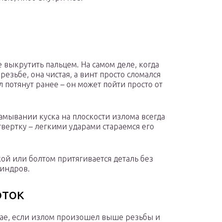
 выкрутить пальцем. На самом деле, когда
резьбе, она чистая, а винт просто сломался
л потянут ранее – он может пойти просто от
амывании куска на плоскости излома всегда
твертку – легкими ударами стараемся его
кой или болтом притягивается деталь без
линдров.
оток
чае, если излом произошел выше резьбы и