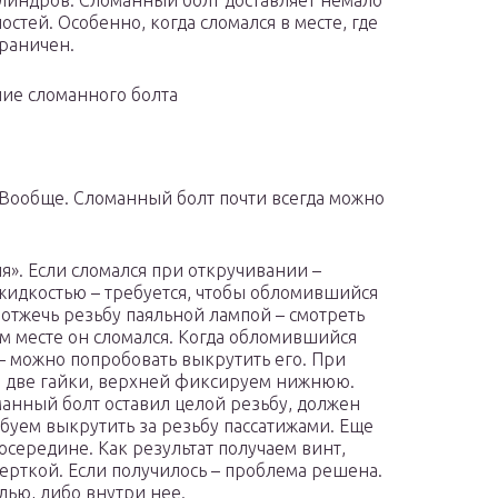
линдров. Сломанный болт доставляет немало
остей. Особенно, когда сломался в месте, где
граничен.
ие сломанного болта
. Вообще. Сломанный болт почти всегда можно
я». Если сломался при откручивании –
жидкостью – требуется, чтобы обломившийся
 отжечь резьбу паяльной лампой – смотреть
ом месте он сломался. Когда обломившийся
 – можно попробовать выкрутить его. При
м две гайки, верхней фиксируем нижнюю.
анный болт оставил целой резьбу, должен
робуем выкрутить за резьбу пассатижами. Еще
осередине. Как результат получаем винт,
ерткой. Если получилось – проблема решена.
лью, либо внутри нее.