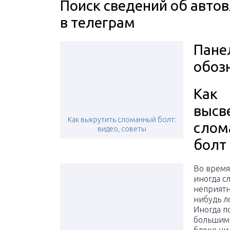
Поиск сведений об авто
в телеграм
Пане
обоз
Как
высв
Как выкрутить сломанный болт:
слом
видео, советы
болт
Во время
иногда с
неприятн
нибудь л
Иногда п
большим 