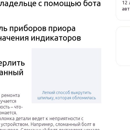
владельце с помощью бота
12 
авт
ль приборов приора
начения индикаторов
ерлить
анный
Легкий способ выкрутить
 ремонта
шпильку, которая обломилась
лучается
ость – что-
омается.
оломка детали ведет к неприятности с
устройством. Например, сломанный болт в