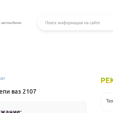
б автомобилях
РЕ
107
епи ваз 2107
Тру
жание: