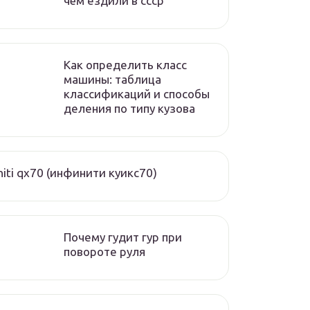
чём ездили в ссср
Как определить класс
машины: таблица
классификаций и способы
деления по типу кузова
initi qx70 (инфинити куикс70)
Почему гудит гур при
повороте руля