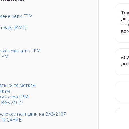
Toy
амене цепи ГРМ
дв.
— т
точку (ВМТ)
ко
 системы цепи ГРМ
 ГРМ
602
ди
ать их по меткам
еткам
еханизма ГРМ
 ВАЗ 2107?
успокоителя цепи на ВАЗ-2107
ОПИСАНИЕ