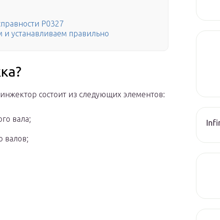
справности P0327
м и устанавливаем правильно
ка?
инжектор состоит из следующих элементов:
го вала;
Inf
 валов;