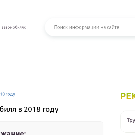
б автомобилях
РЕ
18 году
биля в 2018 году
Тру
жание: