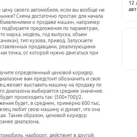
12 
авт
 цену своего автомобиля, если вы вообще не
рынке? Схема достаточно простая: для начала
 объявлениями о продаже машин, например
тов подбираете предложения по параметрам,
о марка, модель, год выпуска, объем
аника»), тип кузова, привод. Запускаете
выставленных продавцами, реализующими
ая точка, от которой нужно двигаться при
лучите определенный ценовой коридор.
диапазоне вам предстоит обозначить и свое
ец желает выставить машину на продажу по
го диапазона выбирается среднее значение.
будет происходить так: (500+700)/2.
ения будет, в среднем, примерно 600 тыс.
делец любит свою машину и думает, что она
ужая. Таким образом, ценовой коридор
ранее диапазона.
томобиль, наоборот, действует в другой,