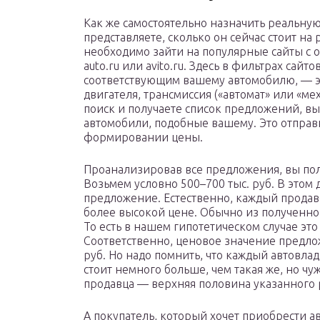
Как же самостоятельно назначить реальную
представляете, сколько он сейчас стоит на 
необходимо зайти на популярные сайты с
auto.ru или avito.ru. Здесь в фильтрах сай
соответствующим вашему автомобилю, — эт
двигателя, трансмиссия («автомат» или «мех
поиск и получаете список предложений, 
автомобили, подобные вашему. Это отправн
формировании цены.
Проанализировав все предложения, вы по
Возьмем условно 500–700 тыс. руб. В этом 
предложение. Естественно, каждый продав
более высокой цене. Обычно из полученно
То есть в нашем гипотетическом случае это 
Соответственно, ценовое значение предлож
руб. Но надо помнить, что каждый автовла
стоит немного больше, чем такая же, но ч
продавца — верхняя половина указанного 
А покупатель, который хочет приобрести ав