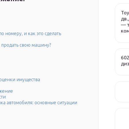
Toy
дв.
— т
ко
 номеру, и как это сделать
о продать свою машину?
602
ди
оценки имущества
жение
сти
нка автомобиля: основные ситуации