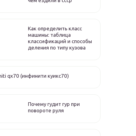
чём ездили в ссср
Как определить класс
машины: таблица
классификаций и способы
деления по типу кузова
initi qx70 (инфинити куикс70)
Почему гудит гур при
повороте руля