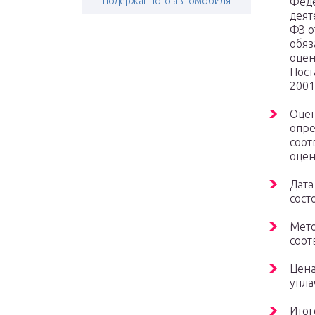
подержанного автомобиля
Феде
деят
ФЗ о
обяз
оцен
Пост
2001
Оцен
опре
соот
оцен
Дата
сост
Мето
соот
Цена
упла
Итог