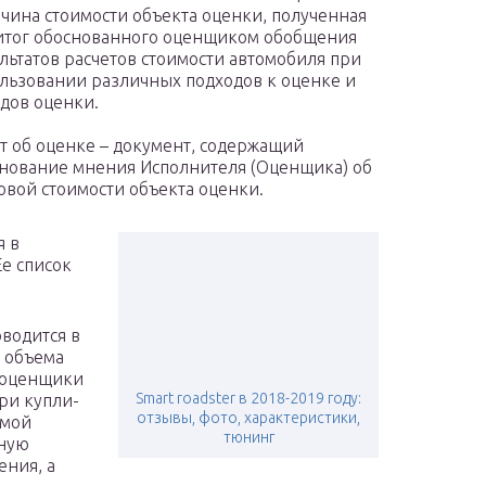
чина стоимости объекта оценки, полученная
итог обоснованного оценщиком обобщения
льтатов расчетов стоимости автомобиля при
льзовании различных подходов к оценке и
дов оценки.
т об оценке – документ, содержащий
нование мнения Исполнителя (Оценщика) об
овой стоимости объекта оценки.
я в
Ее список
водится в
т объема
в оценщики
Smart roadster в 2018-2019 году:
ри купли-
отзывы, фото, характеристики,
имой
тюнинг
ьную
ения, а