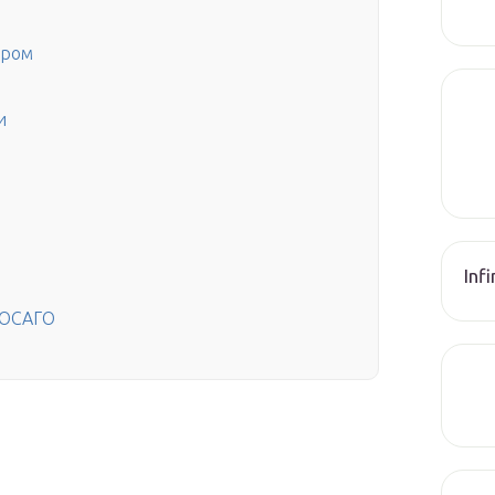
ором
и
Inf
 ОСАГО