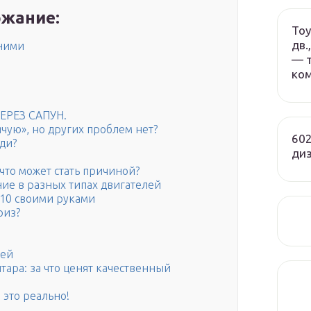
жание:
Toy
дв.
 ними
— т
ко
РЕЗ САПУН.
ячую», но других проблем нет?
602
ди?
ди
 что может стать причиной?
ние в разных типах двигателей
110 своими руками
риз?
ней
ара: за что ценят качественный
 это реально!