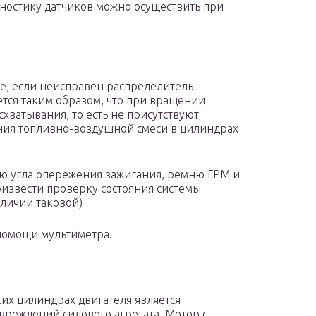
гностику датчиков можно осуществить при
ае, если неисправен распределитель
ется таким образом, что при вращении
хватывания, то есть не присутствуют
ия топливно-воздушной смеси в цилиндрах
ию угла опережения зажигания, ремню ГРМ и
роизвести проверку состояния системы
личии таковой)
помощи мультиметра.
их цилиндрах двигателя является
вреждений силового агрегата. Мотор с