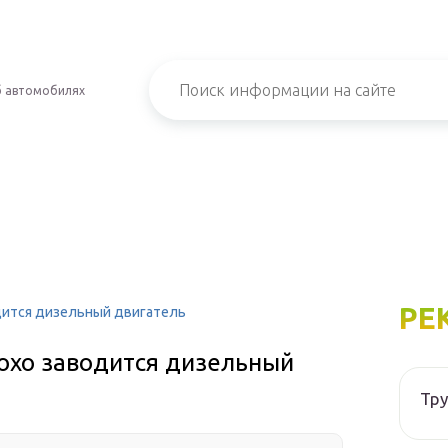
б автомобилях
РЕ
дится дизельный двигатель
лохо заводится дизельный
Тру