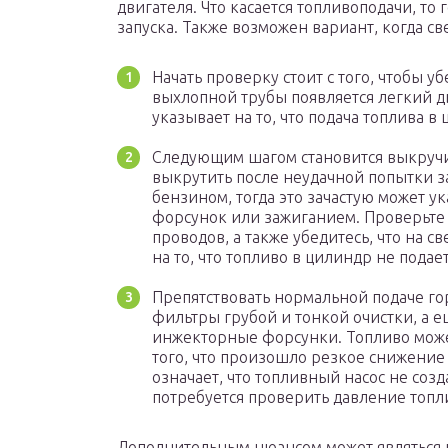
двигателя. Что касается топливоподачи, т
запуска. Также возможен вариант, когда с
Начать проверку стоит с того, чтобы у
выхлопной трубы появляется легкий д
указывает на то, что подача топлива в
Следующим шагом становится выкручи
выкрутить после неудачной попытки за
бензином, тогда это зачастую может у
форсунок или зажиганием. Проверьте 
проводов, а также убедитесь, что на св
на то, что топливо в цилиндр не подает
Препятствовать нормальной подаче го
фильтры грубой и тонкой очистки, а 
инжекторные форсунки. Топливо может
того, что произошло резкое снижение
означает, что топливный насос не соз
потребуется проверить давление топли
Дополнительным нюансом может являться п