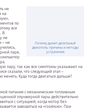
ль не
я на
ную»,
оментов по
оэтому все
. В
у не
 – не
Почему дымит дизельный
мучились,
двигатель: причины и методы
ерной паре,
устранения
о компьютер
ра.
ную пару, так как все симптомы указывают на
висе сказали, что следующий этап –
о менять. Куда тогда двигаться дальше?
темой питания с механическим топливным
зношенной плунжерной пары действительно
виться с ситуацией, когда мотор без
зывается заводиться на «горячую». При