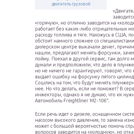
двигатель грузовой
«Двигате
заводитс
«горячую», но отлично заводится на «холод
работает без каких-либо отрицательных м
расходу топлива и тяге. Нахожусь в США, п
обстоит намного сложнее со специалистами
дилерском центре выкачали денег, причин
нашли, предлагают менять форсунки, зачем
пойму. Поехал в другой сервис, там долго 
думали и предположили, что дело в плунж
но не ничего не гарантируют, говорят, чт
выдает ошибку на форсунку пятого цилинд
Сошлись на том, что будут менять плунжер
нее. Но что делать, если не поможет? В сер
инжекторы, однако я не думаю, что их нужн
Автомобиль Freightliner M2-106″.
Если речь идет о дизеле, оснащенном сис
насосом высокого давления, то замена и
может с большой вероятностью помочь спра
вопросов заводится на «холодную», но отка