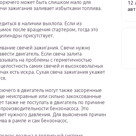
о горючего может быть слишком мало для
12 
вечи зажигания заливает избытками топлива.
авт
бедиться в наличии выхлопа. Если из
ымок после вращения стартером, тогда это
 цилиндры присутствует.
вание свечей зажигания. Свечи нужно
вести двигатель. Если свеча залита
казывать на проблемы с герметичностью
целостность самих свечей и высоковольтных
ечах есть искра. Сухая свеча зажигания укажет
ся.
рючего в двигатель могут также засоренные
еще неисправные или сильно закоксованные
 также не поступать в двигатель по причине
 производительности бензонасоса. Это
дает нужного давления. Для выяснения причин
ва в рампе и сам бензонасос.
одсос воздуха в топливной системе.