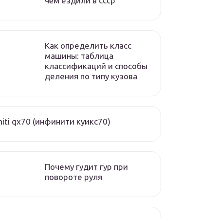
чём ездили в ссср
Как определить класс
машины: таблица
классификаций и способы
деления по типу кузова
initi qx70 (инфинити куикс70)
Почему гудит гур при
повороте руля