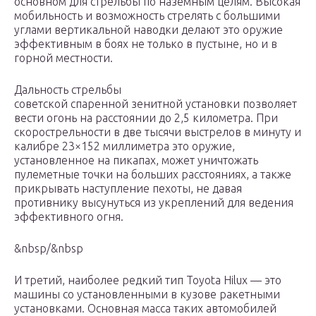
основном для стрельбы по наземным целям. Высокая
мобильность и возможность стрелять с большими
углами вертикальной наводки делают это оружие
эффективным в боях не только в пустыне, но и в
горной местности.
Дальность стрельбы
советской спаренной зенитной установки позволяет
вести огонь на расстоянии до 2,5 километра. При
скорострельности в две тысячи выстрелов в минуту и
калибре 23×152 миллиметра это оружие,
установленное на пикапах, может уничтожать
пулеметные точки на больших расстояниях, а также
прикрывать наступление пехоты, не давая
противнику высунуться из укреплений для ведения
эффективного огня.
&nbsp/&nbsp
И третий, наиболее редкий тип Toyota Hilux — это
машины со установленными в кузове ракетными
установками. Основная масса таких автомобилей