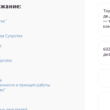
жание:
Toy
дв.
— т
тек”
ко
ов Супротек
c
602
ди
к
uprotec
а
енности и принцип работы
ек”
ных двигателей