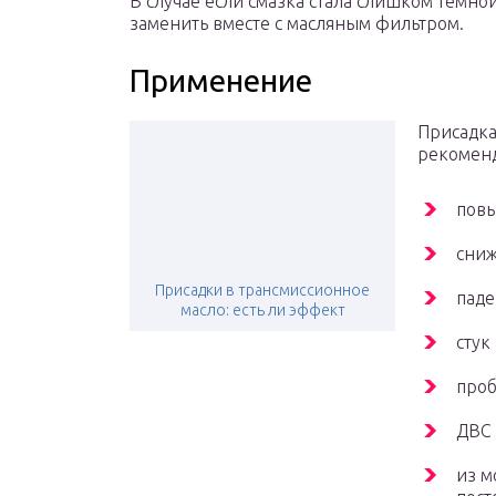
В случае если смазка стала слишком темно
заменить вместе с масляным фильтром.
Применение
Присадка
рекоменд
повы
сниж
Присадки в трансмиссионное
паде
масло: есть ли эффект
стук
проб
ДВС 
из м