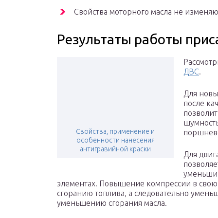
Свойства моторного масла не изменяю
Результаты работы прис
Рассмотр
ДВС
.
Для новы
после ка
позволит
шумность
Свойства, применение и
поршнево
особенности нанесения
антигравийной краски
Для двиг
позволяе
уменьшив
элементах. Повышение компрессии в свою 
сгоранию топлива, а следовательно умен
уменьшению сгорания масла.