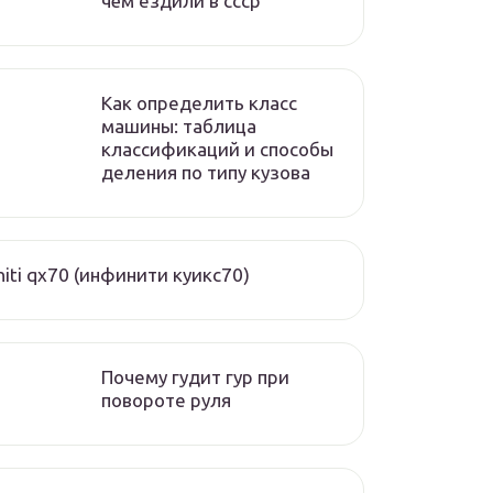
чём ездили в ссср
Как определить класс
машины: таблица
классификаций и способы
деления по типу кузова
initi qx70 (инфинити куикс70)
Почему гудит гур при
повороте руля