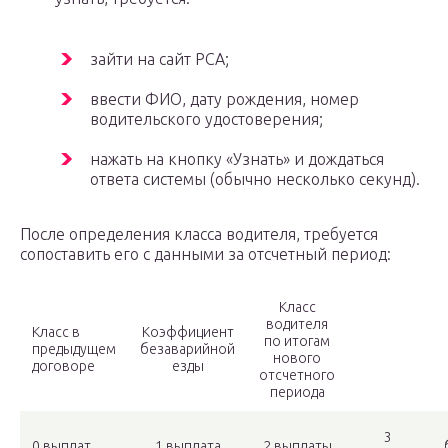
зайти на сайт РСА;
ввести ФИО, дату рождения, номер
водительского удостоверения;
нажать на кнопку «Узнать» и дождаться
ответа системы (обычно несколько секунд).
После определения класса водителя, требуется
сопоставить его с данными за отсчетный период:
Класс
водителя
Класс в
Коэффициент
по итогам
предыдущем
безаварийной
нового
договоре
езды
отсчетного
периода
3
0 выплат
1 выплата
2 выплаты