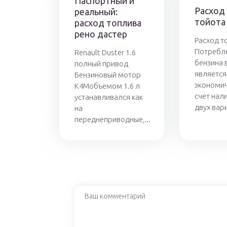
Паспортный и
Расход
реальный:
тойота
расход топлива
рено дастер
Расход т
Потребл
Renault Duster 1.6
бензина в
полный привод
является
Бензиновый мотор
экономи
K4Mобъемом 1.6 л
счет нали
устанавливался как
двух вари
на
переднеприводные,...