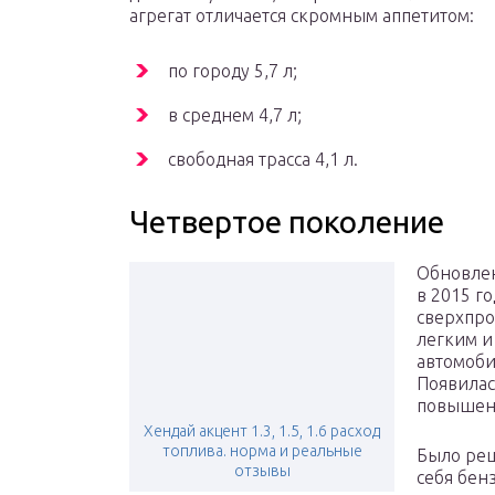
агрегат отличается скромным аппетитом:
по городу 5,7 л;
в среднем 4,7 л;
свободная трасса 4,1 л.
Четвертое поколение
Обновлен
в 2015 г
сверхпро
легким и
автомоби
Появилас
повышен
Хендай акцент 1.3, 1.5, 1.6 расход
топлива. норма и реальные
Было ре
отзывы
себя бен