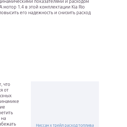
динамическими показателями и расходом
А мотор 1.4 в этой комплектации Kia Rio
повысить его надежность и снизить расход
, что
я от
азных
динамике
гие
ретить
 на
збежать
Ниссан х трейл расход топлива