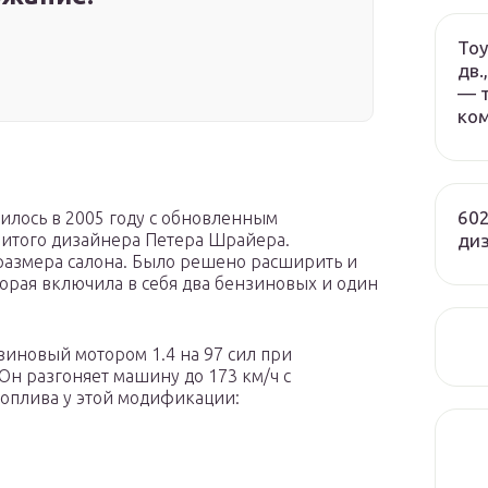
Toy
дв.
— т
ко
602
илось в 2005 году с обновленным
ди
нитого дизайнера Петера Шрайера.
размера салона. Было решено расширить и
орая включила в себя два бензиновых и один
иновый мотором 1.4 на 97 сил при
Он разгоняет машину до 173 км/ч с
 топлива у этой модификации: