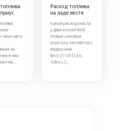
 топлива
Расход топлива
 приус
на ладе весте
оплива
Какой расход масла
ение
у двигателей ВАЗ
 таких авто
Новые силовые
агрегаты АвтоВАЗа с
чным за
индексами
чия в них
ВАЗ-21129 (1,6л,
антов...
106л.с.)...