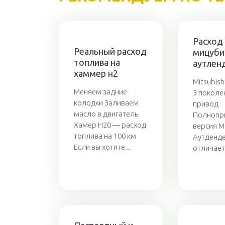
Расход
Реальный расход
мицуби
топлива на
аутлен
хаммер н2
Mitsubish
Меняем задние
3 поколе
колодки Заливаем
привод
масло в двигатель
Полнопр
Хамер Н20 — расход
версия М
топлива на 100 км
Аутденд
Если вы хотите...
отличаетс