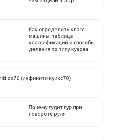
чём ездили в ссср
Как определить класс
машины: таблица
классификаций и способы
деления по типу кузова
initi qx70 (инфинити куикс70)
Почему гудит гур при
повороте руля