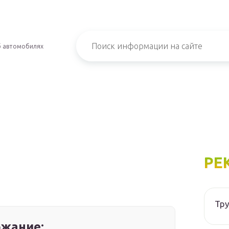
б автомобилях
РЕ
Тру
жание: