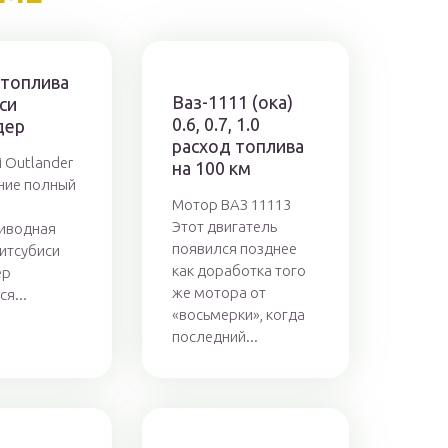
 топлива
Ваз-1111 (ока)
си
0.6, 0.7, 1.0
дер
расход топлива
i Outlander
на 100 км
ние полный
Мотор ВАЗ 11113
Этот двигатель
иводная
появился позднее
итсубиси
как доработка того
ер
же мотора от
я...
«восьмерки», когда
последний...