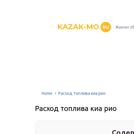
KAZAK-MO
RU
Журнал о
Home
Расход топлива киа рио
Расход топлива киа рио
Содер