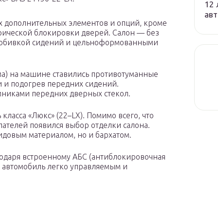
12 
авт
х дополнительных элементов и опций, кроме
рической блокировки дверей. Салон — без
й обивкой сидений и цельноформованными
ма) на машине ставились противотуманные
 и подогрев передних сидений.
никами передних дверных стекол.
ласса «Люкс» (22–LX). Помимо всего, что
пателей появился выбор отделки салона.
идовым материалом, но и бархатом.
годаря встроенному АБС (антиблокировочная
ла автомобиль легко управляемым и