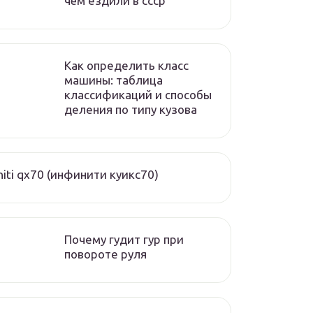
чём ездили в ссср
Как определить класс
машины: таблица
классификаций и способы
деления по типу кузова
initi qx70 (инфинити куикс70)
Почему гудит гур при
повороте руля