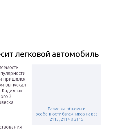
сит легковой автомобиль
ляемость
опулярности
ом пришелся
ром выпускал
 Кадиллак
ого 3
овеска
Размеры, объемы и
особенности багажников на ваз
2113, 2114 и 2115
ствования