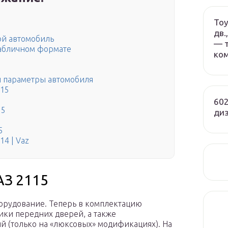
Toy
дв.
ой автомобиль
— т
табличном формате
ко
и параметры автомобиля
115
602
15
ди
5
4 | Vaz
АЗ 2115
орудование. Теперь в комплектацию
ики передних дверей, а также
 (только на «люксовых» модификациях). На