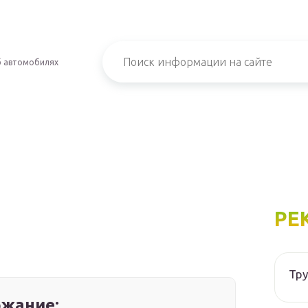
б автомобилях
РЕ
Тру
жание: