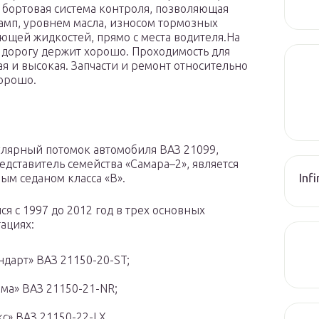
 бортовая система контроля, позволяющая
амп, уровнем масла, износом тормозных
щей жидкостей, прямо с места водителя.На
) дорогу держит хорошо. Проходимость для
ая и высокая. Запчасти и ремонт относительно
хорошо.
улярный потомок автомобиля ВАЗ 21099,
едставитель семейства «Самара–2», является
Inf
ым седаном класса «В».
ся с 1997 до 2012 год в трех основных
ациях:
ндарт» ВАЗ 21150-20-ST;
ма» ВАЗ 21150-21-NR;
с» ВАЗ 21150-22-LX.