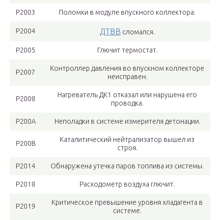
Р2003
Поломки в модуле впускного коллектора.
Р2004
ДТВВ
сломался.
Р2005
Глючит термостат.
Контроллер давления во впускном коллекторе
Р2007
неисправен.
Нагреватель ДК1 отказал или нарушена его
Р2008
проводка.
Р200А
Неполадки в системе измерителя детонации.
Каталитический нейтрализатор вышел из
Р200В
строя.
Р2014
Обнаружена утечка паров топлива из системы.
Р2018
Расходометр воздуха глючит.
Критическое превышение уровня хладагента в
Р2019
системе.